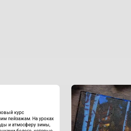
новый курс
им пейзажам. На уроках
оды и атмосферу зимы,
енками белого, которые