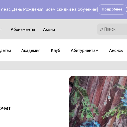
У нас День Рождения! Всем скидки на обучение!
Подробнее
Поиск
Академия
Клуб
Мастер-классы
Поиск
ог
Абонементы
Акции
детей
Академия
Клуб
Абитуриентам
Анонсы
очет