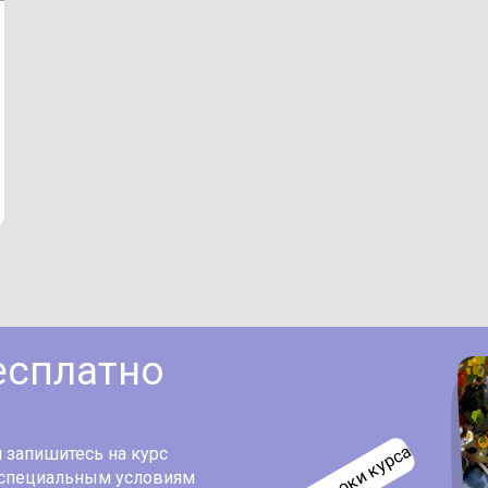
есплатно
 запишитесь на курс
 специальным условиям