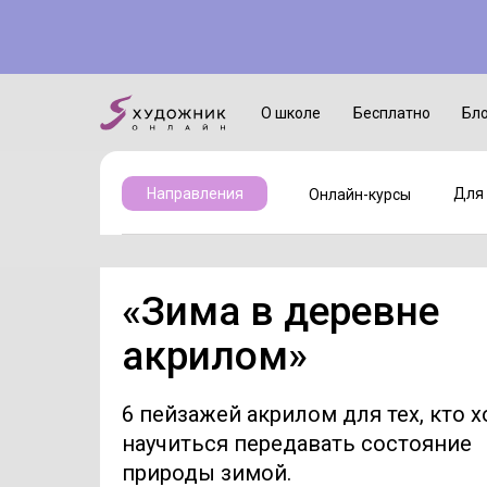
Онлайн-курсы
Для детей
О школе
Бесплатно
Бл
Для 
Направления
Онлайн-курсы
«Зима в деревне
акрилом»
6 пейзажей акрилом для тех, кто х
научиться передавать состояние
природы зимой.