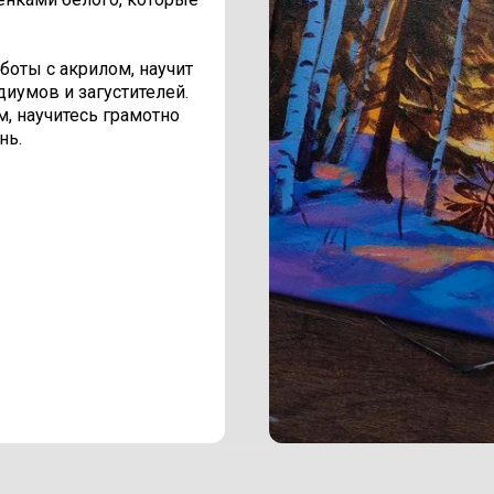
оты с акрилом, научит
иумов и загустителей.
м, научитесь грамотно
нь.