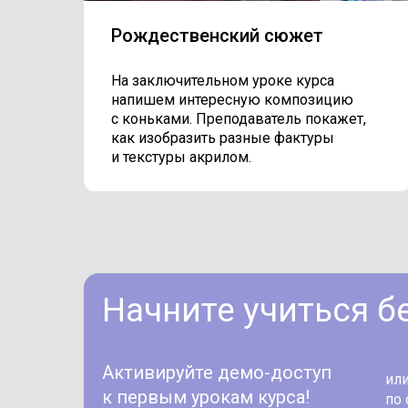
Рождественский сюжет
На заключительном уроке курса
напишем интересную композицию
с коньками. Преподаватель покажет,
как изобразить разные фактуры
и текстуры акрилом.
Начните учиться б
Активируйте демо-доступ
или
к первым урокам курса!
по