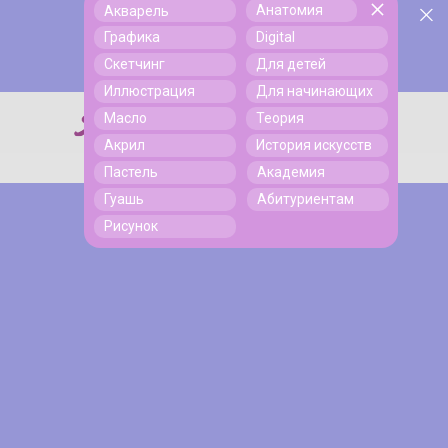
Анатомия
Акварель
У нас День Рождения! Всем скидки на обучение!
Поиск
Графика
Digital
Подробнее
Скетчинг
Для детей
Иллюстрация
Для начинающих
Масло
Теория
Поиск
Акрил
История искусств
Пастель
Академия
Гуашь
Абитуриентам
Рисунок