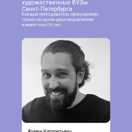
художественные ВУЗы
Санкт-Петербурга
Каждый преподаватель сфокусирован
только на одном-двух направлениях
и имеет опыт 5+ лет
Армен Карапетьянц