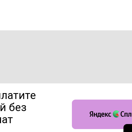
платите
й без
лат