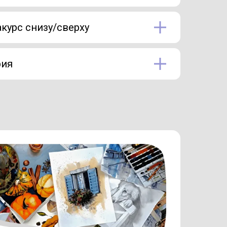
акурс снизу/сверху
рия