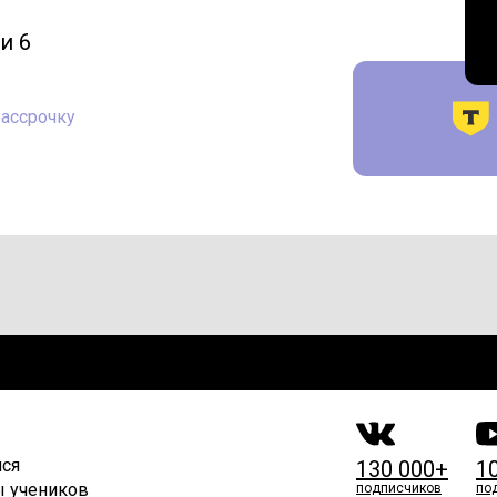
и 6
рассрочку
мся
130 000+
1
ы учеников
подписчиков
по