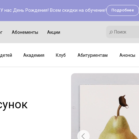
У нас День Рождения! Всем скидки на обучение!
Подробнее
Поиск
Академия
Клуб
Мастер-классы
Поиск
ог
Абонементы
Акции
детей
Академия
Клуб
Абитуриентам
Анонсы
сунок