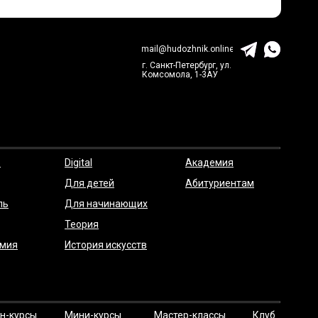
mail@hudozhnik.online
г. Санкт-Петербург, ул.
Комсомола, 1-3АУ
о
Digital
Академия
Для детей
Абитуриентам
ль
Для начинающих
Теория
мия
История искусств
н-курсы
Мини-курсы
Мастер-классы
Клуб