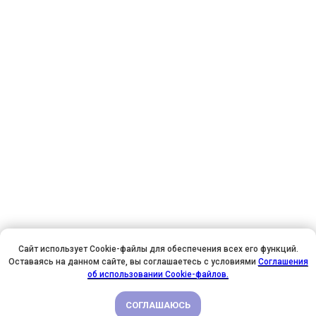
Сайт использует Cookie-файлы для обеспечения всех его функций.
Оставаясь на данном сайте, вы соглашаетесь с условиями
Соглашения
У НАС ДЕНЬ РОЖДЕНИЯ! ВСЕМ СКИДКИ НА ОБУЧЕНИЕ!
об использовании Cookie-файлов.
СОГЛАШАЮСЬ
ПОДРОБНЕЕ