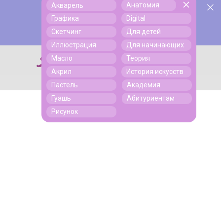
Анатомия
Акварель
У нас День Рождения! Всем скидки на обучение!
Поиск
Графика
Digital
Подробнее
Скетчинг
Для детей
Иллюстрация
Для начинающих
Масло
Теория
Поиск
Акрил
История искусств
Пастель
Академия
Гуашь
Абитуриентам
Рисунок